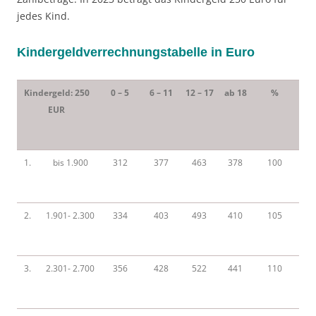
jedes Kind.
Kindergeldverrechnungstabelle in Euro
Kindergeld: 250
0 – 5
6 – 11
12 – 17
ab 18
%
EUR
1.
bis 1.900
312
377
463
378
100
2.
1.901- 2.300
334
403
493
410
105
3.
2.301- 2.700
356
428
522
441
110