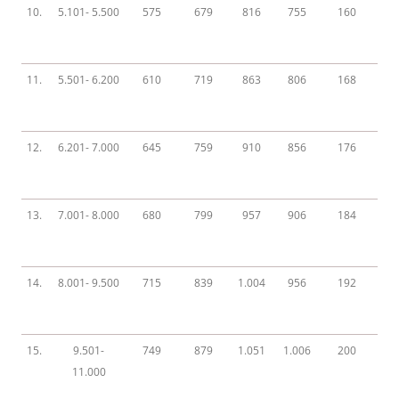
10.
5.101- 5.500
575
679
816
755
160
11.
5.501- 6.200
610
719
863
806
168
12.
6.201- 7.000
645
759
910
856
176
13.
7.001- 8.000
680
799
957
906
184
14.
8.001- 9.500
715
839
1.004
956
192
15.
9.501-
749
879
1.051
1.006
200
11.000