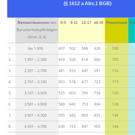
(§ 1612 a Abs.1 BGB)
Nettoeinkommen
des
Prozentsatz
Be
0-5
6-11
12-17
ab 18
Barunterhaltspflichtigen
(Anm. 3, 4)
1.
bis 1.900
437
502
588
628
100
2.
1.901 – 2.300
459
528
618
660
105
3.
2.301 – 2.700
481
553
647
691
110
4.
2.701 – 3.100
503
578
677
723
115
5.
3.101 – 3.500
525
603
706
754
120
6.
3.501 – 3.900
560
643
753
804
128
7.
3.901 – 4.300
595
683
800
855
136
8.
4.301 – 4.700
630
723
847
905
144