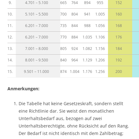
9.
4.701 – 5.100
665
764
894
955
152
10.
5.101 – 5.500
700
804
941
1.005
160
11.
6.201 – 7.000
735
844
988
1.056
168
12.
6.201 – 7.000
770
884
1.035
1.106
176
13.
7.001 – 8.000
805
924
1.082
1.156
184
14.
8.001 – 9.500
840
964
1.129
1.206
192
15.
9.501 – 11.000
874
1.004
1.176
1.256
200
Anmerkungen:
Die Tabelle hat keine Gesetzeskraft, sondern stellt
eine Richtlinie dar. Sie weist den monatlichen
Unterhaltsbedarf aus, bezogen auf zwei
Unterhaltsberechtigte, ohne Rücksicht auf den Rang.
Der Bedarf ist nicht identisch mit dem Zahlbetrag;