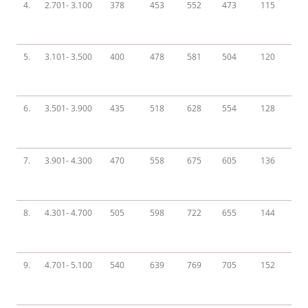
4.
2.701- 3.100
378
453
552
473
115
5.
3.101- 3.500
400
478
581
504
120
6.
3.501- 3.900
435
518
628
554
128
7.
3.901- 4.300
470
558
675
605
136
8.
4.301- 4.700
505
598
722
655
144
9.
4.701- 5.100
540
639
769
705
152