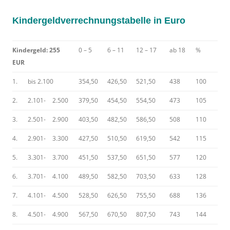
Kindergeldverrechnungstabelle in Euro
Kindergeld: 255
0 – 5
6 – 11
12 – 17
ab 18
%
EUR
1.
bis 2.100
354,50
426,50
521,50
438
100
2.
2.101-
2.500
379,50
454,50
554,50
473
105
3.
2.501-
2.900
403,50
482,50
586,50
508
110
4.
2.901-
3.300
427,50
510,50
619,50
542
115
5.
3.301-
3.700
451,50
537,50
651,50
577
120
6.
3.701-
4.100
489,50
582,50
703,50
633
128
7.
4.101-
4.500
528,50
626,50
755,50
688
136
8.
4.501-
4.900
567,50
670,50
807,50
743
144