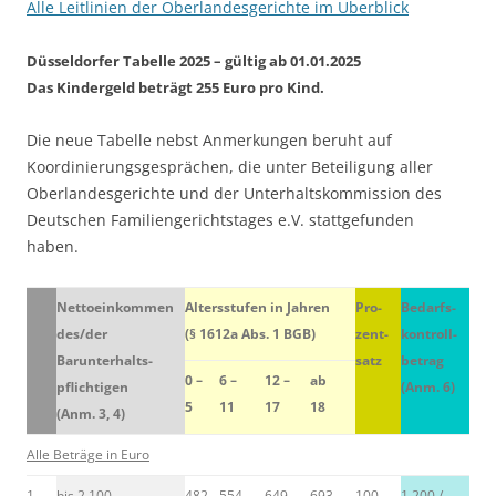
Alle Leitlinien der Oberlandesgerichte im Überblick
Düsseldorfer Tabelle 2025
– gültig ab 01.01.2025
Das Kindergeld beträgt 255 Euro pro Kind.
Die neue Tabelle nebst Anmerkungen beruht auf
Koordinierungsgesprächen, die unter Beteiligung aller
Oberlandesgerichte und der Unterhaltskommission des
Deutschen Familiengerichtstages e.V. stattgefunden
haben.
Nettoeinkommen
Altersstufen in Jahren
Pro-
Bedarfs-
des/der
(§ 1612a Abs. 1 BGB)
zent-
kontroll-
Barunterhalts-
satz
betrag
0 –
6 –
12 –
ab
pflichtigen
(Anm. 6)
5
11
17
18
(Anm. 3, 4)
Alle Beträge in Euro
1.
bis 2.100
482
554
649
693
100
1.200 /