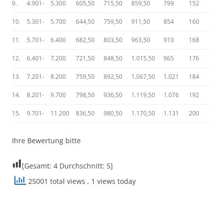
9.
4.901-
5.300
605,50
715,50
859,50
799
152
10.
5.301-
5.700
644,50
759,50
911,50
854
160
11.
5.701-
6.400
682,50
803,50
963,50
910
168
12.
6.401-
7.200
721,50
848,50
1.015,50
965
176
13.
7.201-
8.200
759,50
892,50
1.067,50
1.021
184
14.
8.201-
9.700
798,50
936,50
1.119,50
1.076
192
15.
9.701-
11.200
836,50
980,50
1.170,50
1.131
200
Ihre Bewertung bitte
[Gesamt:
4
Durchschnitt:
5
]
25001 total views
, 1 views today