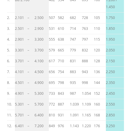
1.450
2.
2.101 – 2.500
507
582
682
728
105
1.750
3.
2.501 – 2.900
531
610
714
763
110
1.850
4.
2.901 – 3.300
555
638
747
797
115
1.950
5.
3.301 – 3.700
579
665
779
832
120
2.050
6.
3.701 – 4.100
617
710
831
888
128
2.150
7.
4.101 – 4.500
656
754
883
943
136
2.250
8.
4.501 – 4.900
695
798
935
998
144
2.350
9.
4.901 – 5.300
733
843
987
1.054
152
2.450
10.
5.301 – 5.700
772
887
1.039
1.109
160
2.550
11.
5.701 – 6.400
810
931
1.091
1.165
168
2.850
12.
6.401 – 7.200
849
976
1.143
1.220
176
3.250