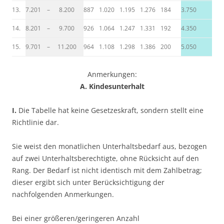
13.
7.201 – 8.200
887
1.020
1.195
1.276
184
3.750
14.
8.201 – 9.700
926
1.064
1.247
1.331
192
4.350
15.
9.701 – 11.200
964
1.108
1.298
1.386
200
5.050
Anmerkungen:
A. Kindesunterhalt
I.
Die Tabelle hat keine Gesetzeskraft, sondern stellt eine
Richtlinie dar.
Sie weist den monatlichen Unterhaltsbedarf aus, bezogen
auf zwei Unterhaltsberechtigte, ohne Rücksicht auf den
Rang. Der Bedarf ist nicht identisch mit dem Zahlbetrag;
dieser ergibt sich unter Berücksichtigung der
nachfolgenden Anmerkungen.
Bei einer größeren/geringeren Anzahl