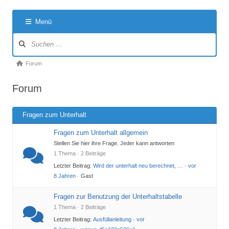
Menü
Forum-
Navigation
Forum-
Forum
Breadcrumbs
Forum
-
Du
Fragen zum Unterhalt
bist
hier:
Fragen zum Unterhalt allgemein
Stellen Sie hier ihre Frage. Jeder kann antworten
1 Thema · 2 Beiträge
Letzter Beitrag:
Wird der unterhalt neu berechnet, …
·
vor
8 Jahren
· Gast
Fragen zur Benutzung der Unterhaltstabelle
1 Thema · 2 Beiträge
Letzter Beitrag:
Ausfüllanleitung
·
vor