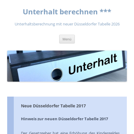
Unterhalt berechnen ***
Unterhaltsberechnung mit neuer Düsseldorfer Tabelle 2026
Zum
Menü
Inhalt
springen
Neue Düsseldorfer Tabelle 2017
Hinweis zur neuen Düsseldorfer Tabelle 2017
Der Gesetzgeber hat eine Erhöhung des Kindergeldes